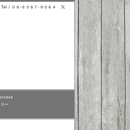
Tel / ０６-６５６７-９０６４
ccess
ラリー