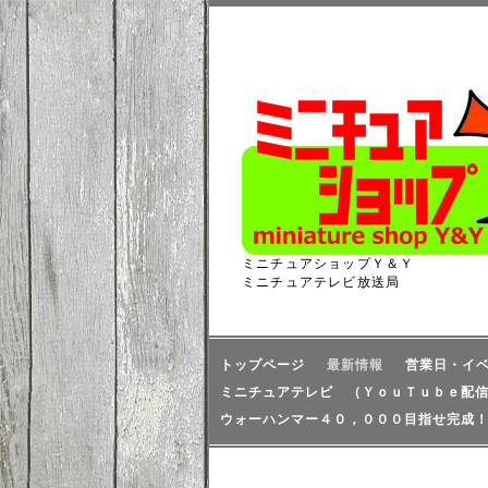
ミニチュアショップＹ＆Ｙ
ミニチュアテレビ放送局
トップページ
最新情報
営業日・イ
ミニチュアテレビ （ＹｏｕＴｕｂｅ配
ウォーハンマー４０，０００目指せ完成