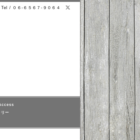
Tel / ０６-６５６７-９０６４
ccess
ラリー