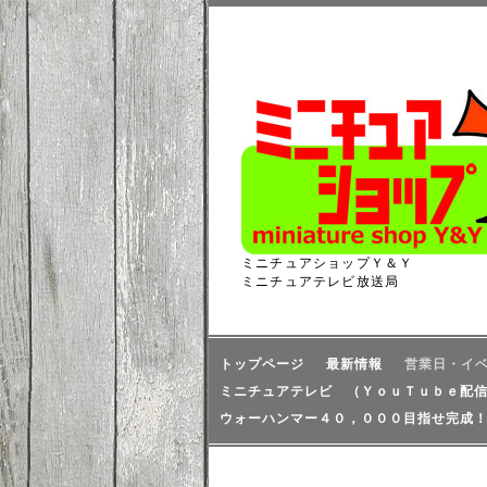
ミニチュアショップＹ＆Ｙ
ミニチュアテレビ放送局
トップページ
最新情報
営業日・イ
ミニチュアテレビ （ＹｏｕＴｕｂｅ配
ウォーハンマー４０，０００目指せ完成