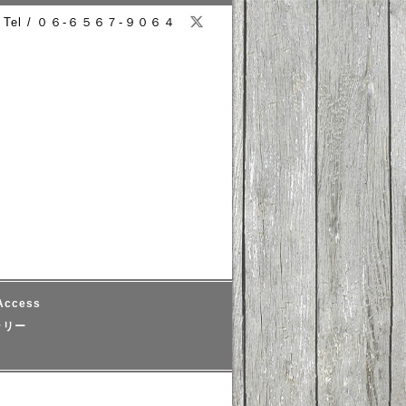
Tel / ０６-６５６７-９０６４
ccess
ラリー