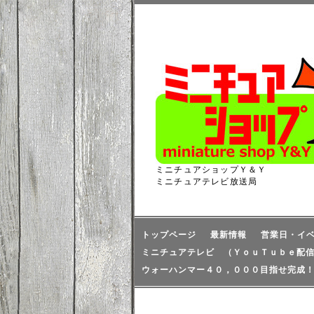
ミニチュアショップＹ＆Ｙ
ミニチュアテレビ放送局
トップページ
最新情報
営業日・イ
ミニチュアテレビ （ＹｏｕＴｕｂｅ配
ウォーハンマー４０，０００目指せ完成