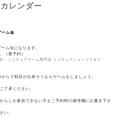
トカレンダー
pゲーム会
0pゲーム会になります。
。（要予約）
約 - ミニチュアゲーム専門店 ミニチュアショップＹ＆Ｙ
6時から２戦目が出来そうならゲームをしましょう。
ご了承ください。
からしか参加できない方もご予約時の備考欄にお書き下さ
さい。