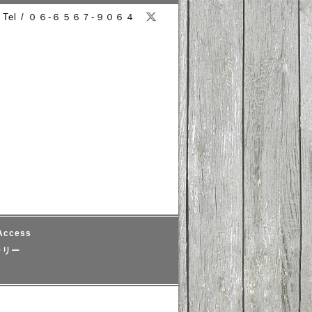
Tel / ０６-６５６７-９０６４
ccess
ラリー