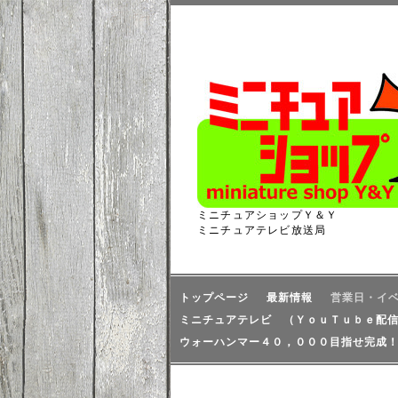
ミニチュアショップＹ＆Ｙ
ミニチュアテレビ放送局
トップページ
最新情報
営業日・イ
ミニチュアテレビ （ＹｏｕＴｕｂｅ配
ウォーハンマー４０，０００目指せ完成