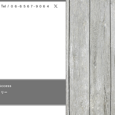
Tel / ０６-６５６７-９０６４
ccess
ラリー