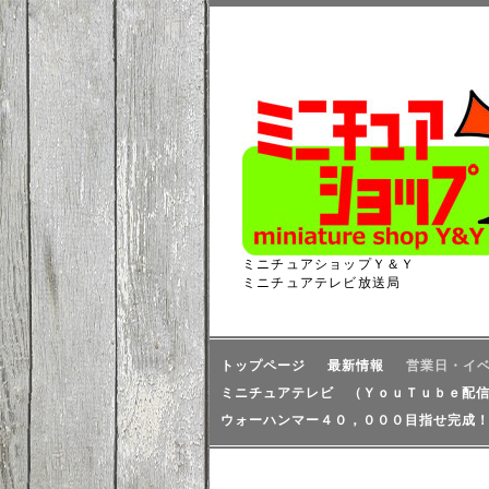
ミニチュアショップＹ＆Ｙ
ミニチュアテレビ放送局
トップページ
最新情報
営業日・イ
ミニチュアテレビ （ＹｏｕＴｕｂｅ配
ウォーハンマー４０，０００目指せ完成